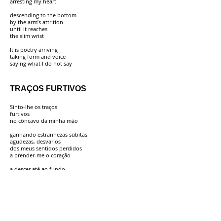
arresting my heart
descending to the bottom
by the arm’s attrition
until it reaches
the slim wrist
It is poetry arriving
taking form and voice
saying what I do not say
TRAÇOS FURTIVOS
Sinto-lhe os traços
furtivos
no côncavo da minha mão
ganhando estranhezas súbitas
agudezas, desvarios
dos meus sentidos perdidos
a prender-me o coração
a descer até ao fundo
pela rasura do braço
até chegar ao desvão
na delgadeza do pulso
É a poesia que chega
tomando forma e ruído
a falar o que eu não digo