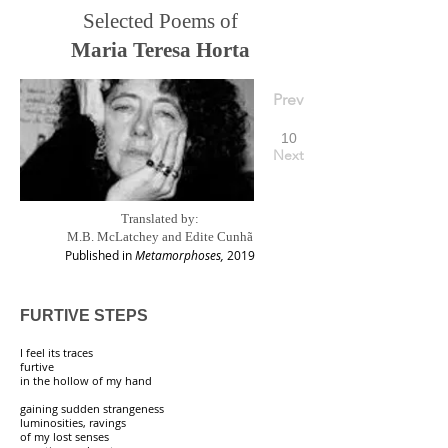
Selected Poems of
Maria Teresa Horta
Prev
10
Next
Translated by:
M.B. McLatchey and Edite Cunhã
Published in
Metamorphoses,
2019
FURTIVE STEPS
I feel its traces
furtive
in the hollow of my hand
gaining sudden strangeness
luminosities, ravings
of my lost senses